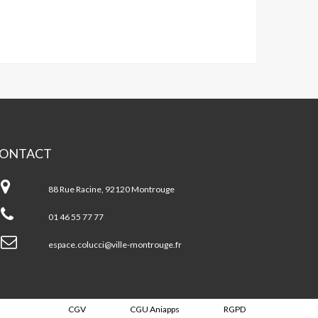
ONTACT
pace
chel
88 Rue Racine, 92120 Montrouge
lucci
01 46 55 77 77
ntrouge
espace.colucci@ville-montrouge.fr
CGV
CGU Aniapps
RGPD