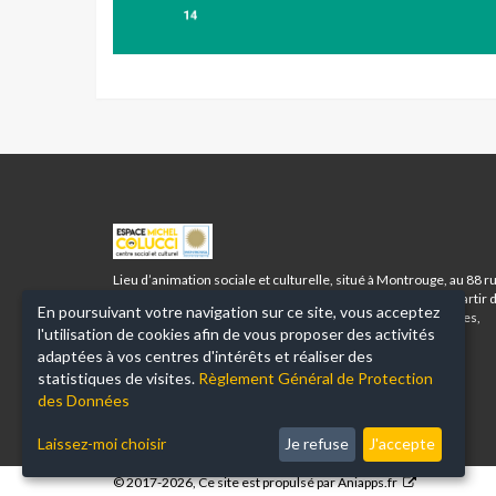
ESPACE
MICHEL
COLUCCI
Lieu d’animation sociale et culturelle, situé à Montrouge, au 88 r
-
Racine, l’Espace Michel Colucci accueille tous les publics à partir 
En poursuivant votre navigation sur ce site, vous acceptez
MONTROUGE
3 ans et vous propose toute une palette d’activités corporelles,
l'utilisation de cookies afin de vous proposer des activités
santé bien-être, artistiques, musicales, linguistiques et
numériques.
adaptées à vos centres d'intérêts et réaliser des
statistiques de visites.
Règlement Général de Protection
des Données
Laissez-moi choisir
Je refuse
J'accepte
© 2017-2026, Ce site est propulsé par
Aniapps.fr