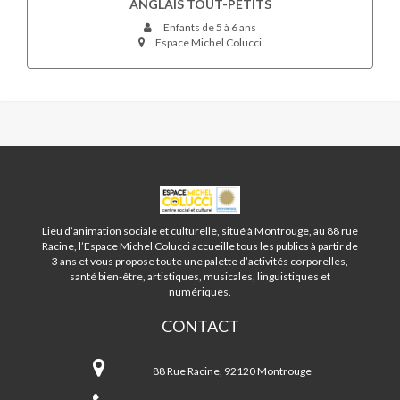
ANGLAIS TOUT-PETITS
Enfants de 5 à 6 ans
Espace Michel Colucci
ESPACE
MICHEL
COLUCCI
Lieu d’animation sociale et culturelle, situé à Montrouge, au 88 rue
-
Racine, l’Espace Michel Colucci accueille tous les publics à partir de
MONTROUGE
3 ans et vous propose toute une palette d’activités corporelles,
santé bien-être, artistiques, musicales, linguistiques et
numériques.
CONTACT
Espace
Michel
88 Rue Racine, 92120 Montrouge
Colucci
-