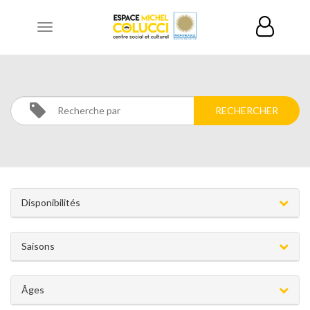
Toggle
navigation
LANGUES
Activités
Langues
Disponibilités
Saisons
Âges