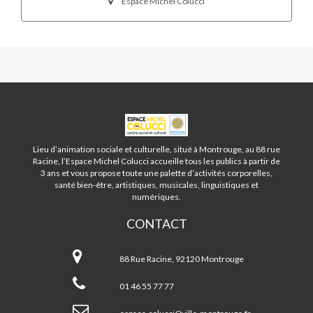
Espace Michel Colucci
ESPACE
MICHEL
COLUCCI
Lieu d’animation sociale et culturelle, situé à Montrouge, au 88 rue
-
Racine, l’Espace Michel Colucci accueille tous les publics à partir de
MONTROUGE
3 ans et vous propose toute une palette d’activités corporelles,
santé bien-être, artistiques, musicales, linguistiques et
numériques.
CONTACT
Espace
Michel
88 Rue Racine, 92120 Montrouge
Colucci
-
01 46 55 77 77
Montrouge