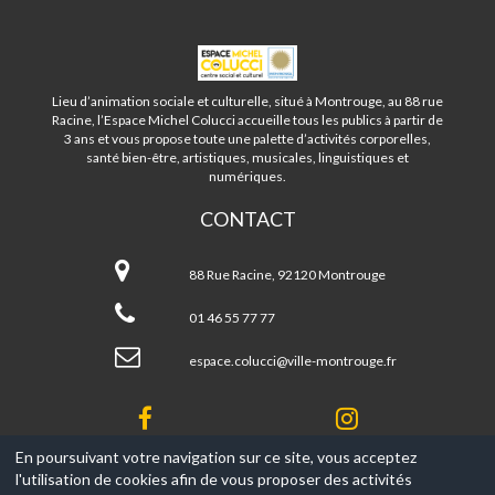
ESPACE
MICHEL
COLUCCI
Lieu d’animation sociale et culturelle, situé à Montrouge, au 88 rue
-
Racine, l’Espace Michel Colucci accueille tous les publics à partir de
MONTROUGE
3 ans et vous propose toute une palette d’activités corporelles,
santé bien-être, artistiques, musicales, linguistiques et
numériques.
CONTACT
Espace
Michel
88 Rue Racine, 92120 Montrouge
Colucci
-
01 46 55 77 77
Montrouge
espace.colucci@ville-montrouge.fr
En poursuivant votre navigation sur ce site, vous acceptez
l'utilisation de cookies afin de vous proposer des activités
© 2017-2026, Ce site est propulsé par
Aniapps.fr