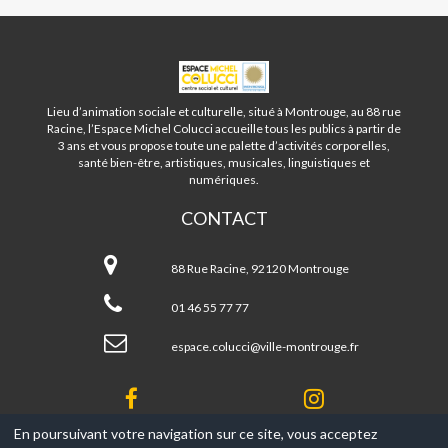
ESPACE
MICHEL
COLUCCI
Lieu d’animation sociale et culturelle, situé à Montrouge, au 88 rue
-
Racine, l’Espace Michel Colucci accueille tous les publics à partir de
MONTROUGE
3 ans et vous propose toute une palette d’activités corporelles,
santé bien-être, artistiques, musicales, linguistiques et
numériques.
CONTACT
Espace
Michel
88 Rue Racine, 92120 Montrouge
Colucci
-
01 46 55 77 77
Montrouge
espace.colucci@ville-montrouge.fr
En poursuivant votre navigation sur ce site, vous acceptez