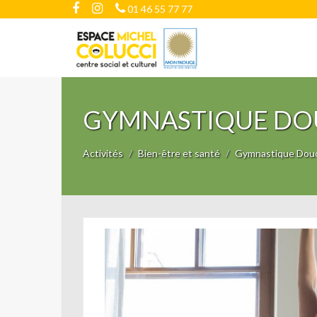
01 46 55 77 77
GYMNASTIQUE DO
Activités
Bien-être et santé
Gymnastique Dou