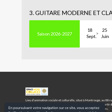
3. GUITARE MODERNE ET CL
18
25
Saison 2026-2027
Sept.
Juin
ESPACE
MICHEL
COLUCCI
Lieu d’animation sociale et culturelle, situé à Montrouge, au 88 r
-
Racine, l’Espace Michel Colucci accueille tous les publics à partir 
En poursuivant votre navigation sur ce site, vous acceptez
MONTROUGE
3 ans et vous propose toute une palette d’activités corporelles,