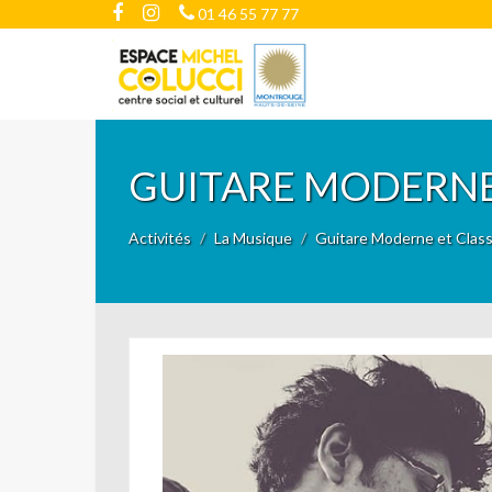
01 46 55 77 77
GUITARE MODERNE 
Activités
La Musique
Guitare Moderne et Class