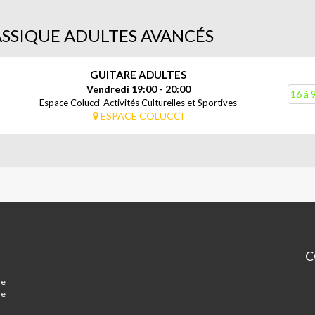
ASSIQUE ADULTES AVANCÉS
GUITARE ADULTES
Vendredi 19:00 - 20:00
16 à 
Espace Colucci-Activités Culturelles et Sportives
ESPACE COLUCCI
C
Es
ue
Mi
de
Co
-