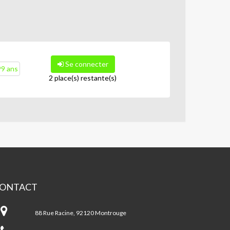
Se connecter
99 ans
2 place(s) restante(s)
ONTACT
pace
chel
88 Rue Racine, 92120 Montrouge
lucci