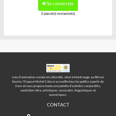
Se connecter
2 place(s) restante(s)
ESPACE
MICHEL
COLUCCI
Lieu d’animation sociale et culturelle, situé à Montrouge, au 88 rue
-
Racine, l’Espace Michel Colucci accueille tous les publics à partir de
MONTROUGE
3 ans et vous propose toute une palette d’activités corporelles,
santé bien-être, artistiques, musicales, linguistiques et
numériques.
CONTACT
Espace