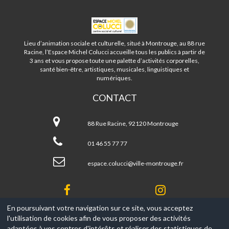
ESPACE
MICHEL
COLUCCI
Lieu d’animation sociale et culturelle, situé à Montrouge, au 88 rue
-
Racine, l’Espace Michel Colucci accueille tous les publics à partir de
MONTROUGE
3 ans et vous propose toute une palette d’activités corporelles,
santé bien-être, artistiques, musicales, linguistiques et
numériques.
CONTACT
Espace
Michel
88 Rue Racine, 92120 Montrouge
Colucci
-
01 46 55 77 77
Montrouge
espace.colucci@ville-montrouge.fr
En poursuivant votre navigation sur ce site, vous acceptez
l'utilisation de cookies afin de vous proposer des activités
© 2017-2026, Ce site est propulsé par
Aniapps.fr
adaptées à vos centres d'intérêts et réaliser des statistiques de