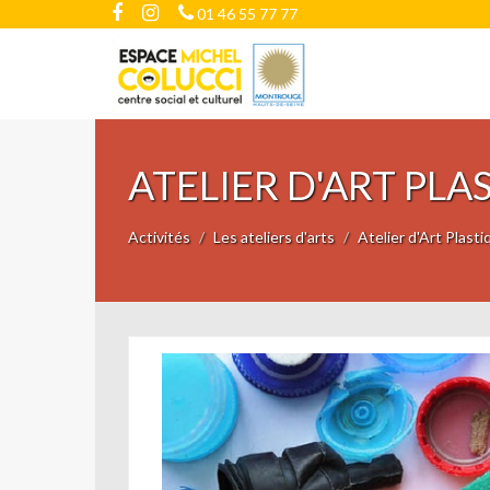
01 46 55 77 77
ATELIER D'ART PLA
Activités
Les ateliers d'arts
Atelier d'Art Plast