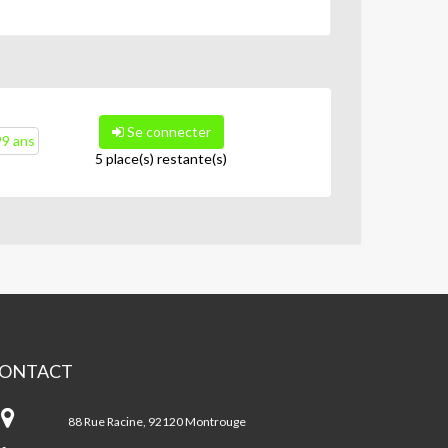
Se connecter
99 ans
5 place(s) restante(s)
ONTACT
pace
chel
88 Rue Racine, 92120 Montrouge
lucci