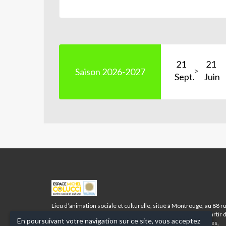
21
21
Saison 2026-2027
Sept.
Juin
ESPACE
MICHEL
COLUCCI
Lieu d’animation sociale et culturelle, situé à Montrouge, au 88 r
-
Racine, l’Espace Michel Colucci accueille tous les publics à partir 
En poursuivant votre navigation sur ce site, vous acceptez
MONTROUGE
3 ans et vous propose toute une palette d’activités corporelles,