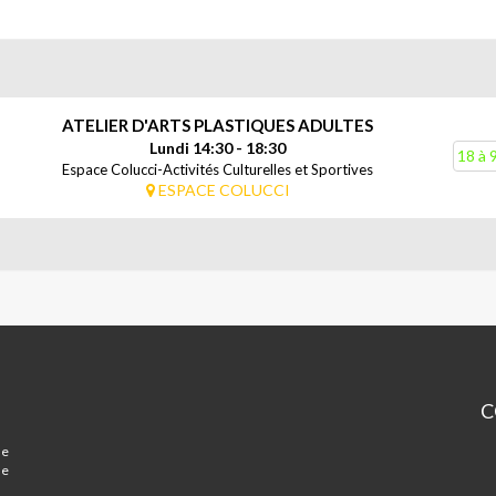
ATELIER D'ARTS PLASTIQUES ADULTES
Lundi 14:30 - 18:30
18 à 
Espace Colucci-Activités Culturelles et Sportives
ESPACE COLUCCI
C
Es
ue
Mi
de
Co