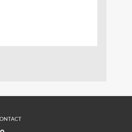
ONTACT
pace
chel