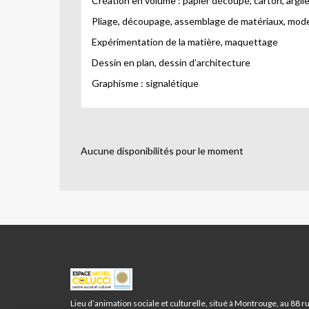
Création en volume : papier découpé, carton, argil
Pliage, découpage, assemblage de matériaux, mod
Expérimentation de la matière, maquettage
Dessin en plan, dessin d’architecture
Graphisme : signalétique
Aucune disponibilités pour le moment
ESPACE
MICHEL
COLUCCI
Lieu d’animation sociale et culturelle, situé à Montrouge, au 88 r