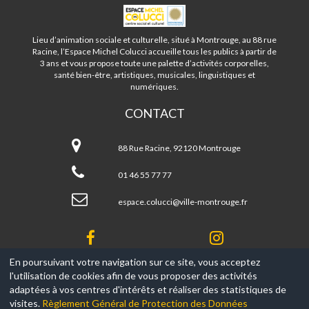
ESPACE
MICHEL
COLUCCI
Lieu d’animation sociale et culturelle, situé à Montrouge, au 88 rue
-
Racine, l’Espace Michel Colucci accueille tous les publics à partir de
MONTROUGE
3 ans et vous propose toute une palette d’activités corporelles,
santé bien-être, artistiques, musicales, linguistiques et
numériques.
CONTACT
Espace
Michel
88 Rue Racine, 92120 Montrouge
Colucci
-
01 46 55 77 77
Montrouge
espace.colucci@ville-montrouge.fr
En poursuivant votre navigation sur ce site, vous acceptez
l'utilisation de cookies afin de vous proposer des activités
© 2017-2026, Ce site est propulsé par
Aniapps.fr
adaptées à vos centres d'intérêts et réaliser des statistiques de
visites.
Règlement Général de Protection des Données
CGV