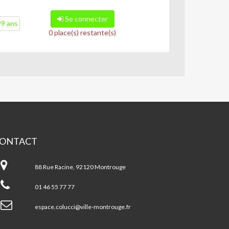
Se connecter
99 ans
0 place(s) restante(s)
ONTACT
pace
chel
88 Rue Racine, 92120 Montrouge
lucci
01 46 55 77 77
ntrouge
espace.colucci@ville-montrouge.fr