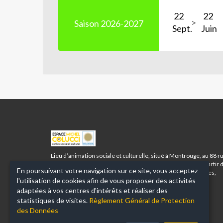
22
22
Saison 2026-2027
Sept.
Juin
ESPACE
MICHEL
COLUCCI
Lieu d’animation sociale et culturelle, situé à Montrouge, au 88 r
-
Racine, l’Espace Michel Colucci accueille tous les publics à partir 
En poursuivant votre navigation sur ce site, vous acceptez
MONTROUGE
3 ans et vous propose toute une palette d’activités corporelles,
l'utilisation de cookies afin de vous proposer des activités
santé bien-être, artistiques, musicales, linguistiques et
numériques.
adaptées à vos centres d'intérêts et réaliser des
statistiques de visites.
Règlement Général de Protection
des Données