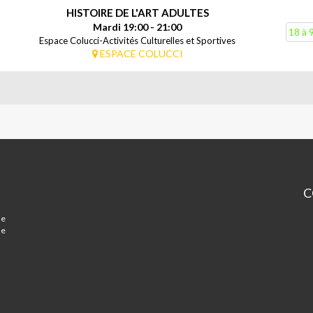
HISTOIRE DE L'ART ADULTES
Mardi 19:00 - 21:00
18 à 
Espace Colucci-Activités Culturelles et Sportives
ESPACE COLUCCI
C
Es
ue
Mi
de
Co
-
Mo