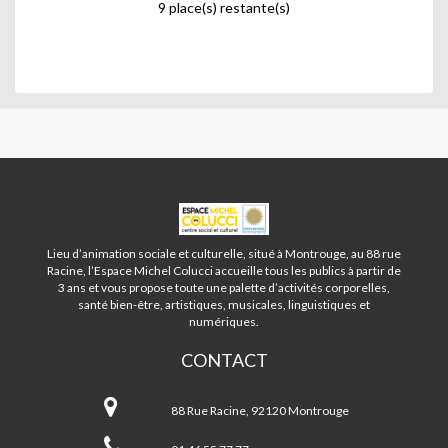
9 place(s) restante(s)
La semaine suivant est dédiée à l'analyse des images faites
précédemment ou dans la semaine. Au moins une fois par
trimestre une séance est dédiée au traitement des images
sur un logiciel de retouche graphique pour préparer à la
publication.
Les exercices proposés sont naturellement adaptés à chacun
des niveaux et des progressions variant suivant les groupes.
ESPACE
MICHEL
COLUCCI
Lieu d’animation sociale et culturelle, situé à Montrouge, au 88 rue
-
Racine, l’Espace Michel Colucci accueille tous les publics à partir de
MONTROUGE
3 ans et vous propose toute une palette d’activités corporelles,
santé bien-être, artistiques, musicales, linguistiques et
numériques.
CONTACT
Espace
Michel
88 Rue Racine, 92120 Montrouge
Colucci
-