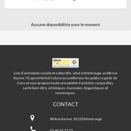
Aucune disponibilités pour le moment
ESPACE
MICHEL
COLUCCI
Lieu d’animation sociale et culturelle, situé à Montrouge, au 88 rue
-
Racine, l’Espace Michel Colucci accueille tous les publics à partir de
MONTROUGE
3 ans et vous propose toute une palette d’activités corporelles,
santé bien-être, artistiques, musicales, linguistiques et
numériques.
CONTACT
Espace
Michel
88 Rue Racine, 92120 Montrouge
Colucci
-
01 46 55 77 77