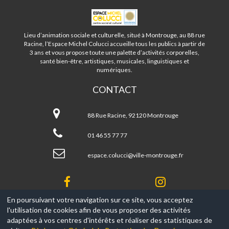
ESPACE
MICHEL
COLUCCI
Lieu d’animation sociale et culturelle, situé à Montrouge, au 88 rue
-
Racine, l’Espace Michel Colucci accueille tous les publics à partir de
MONTROUGE
3 ans et vous propose toute une palette d’activités corporelles,
santé bien-être, artistiques, musicales, linguistiques et
numériques.
CONTACT
Espace
Michel
88 Rue Racine, 92120 Montrouge
Colucci
-
01 46 55 77 77
Montrouge
espace.colucci@ville-montrouge.fr
En poursuivant votre navigation sur ce site, vous acceptez
l'utilisation de cookies afin de vous proposer des activités
© 2017-2026, Ce site est propulsé par
Aniapps.fr
adaptées à vos centres d'intérêts et réaliser des statistiques de