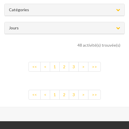
Catégories
Jours
48 activité(s) trouvée(s)
<<
<
1
2
3
>
>>
<<
<
1
2
3
>
>>